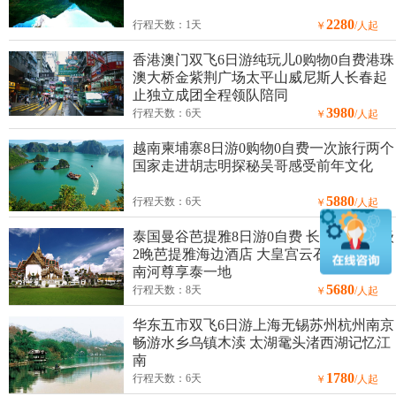
2280
行程天数：1天
￥
/人起
香港澳门双飞6日游纯玩儿0购物0自费港珠
澳大桥金紫荆广场太平山威尼斯人长春起
止独立成团全程领队陪同
3980
行程天数：6天
￥
/人起
越南柬埔寨8日游0购物0自费一次旅行两个
国家走进胡志明探秘吴哥感受前年文化
5880
行程天数：6天
￥
/人起
泰国曼谷芭提雅8日游0自费 长春起止 升级
2晚芭提雅海边酒店 大皇宫云石寺 夜游湄
南河尊享泰一地
5680
行程天数：8天
￥
/人起
华东五市双飞6日游上海无锡苏州杭州南京
畅游水乡乌镇木渎 太湖鼋头渚西湖记忆江
南
1780
行程天数：6天
￥
/人起