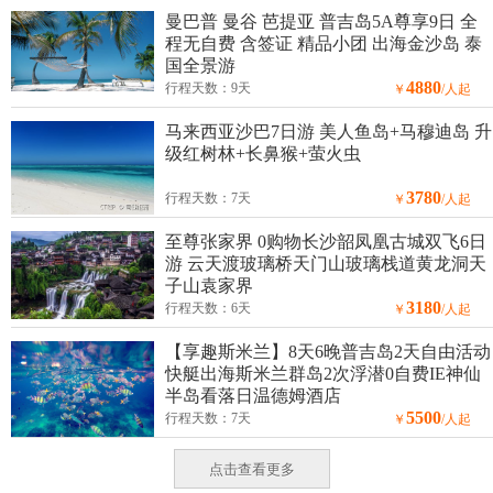
曼巴普 曼谷 芭提亚 普吉岛5A尊享9日 全
程无自费 含签证 精品小团 出海金沙岛 泰
国全景游
4880
行程天数：9天
￥
/人起
马来西亚沙巴7日游 美人鱼岛+马穆迪岛 升
级红树林+长鼻猴+萤火虫
3780
行程天数：7天
￥
/人起
至尊张家界 0购物长沙韶凤凰古城双飞6日
游 云天渡玻璃桥天门山玻璃栈道黄龙洞天
子山袁家界
3180
行程天数：6天
￥
/人起
【享趣斯米兰】8天6晚普吉岛2天自由活动
快艇出海斯米兰群岛2次浮潜0自费IE神仙
半岛看落日温德姆酒店
5500
行程天数：7天
￥
/人起
点击查看更多